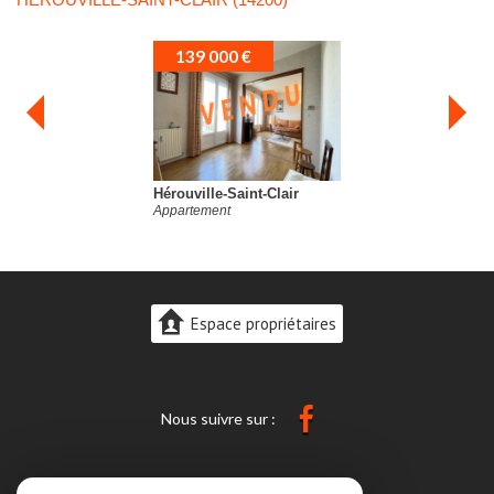
 €
138 000 €
Saint-Clair
Hérouville-Saint-Clair
Appartement
Espace propriétaires
Nous suivre sur :