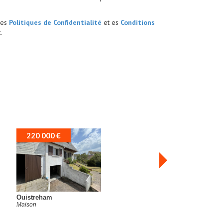
les
Politiques de Confidentialité
et es
Conditions
.
220 000 €
Ouistreham
aison