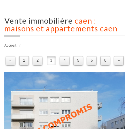
Vente immobilière
caen :
maisons et appartements caen
Accueil
«
1
2
3
4
5
6
8
»