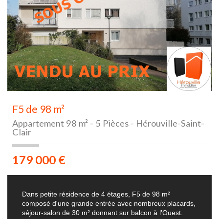
F5 de 98 m²
Appartement 98 m² - 5 Pièces - Hérouville-Saint-
Clair
179 000
€
Dans petite résidence de 4 étages, F5 de 98 m²
composé d'une grande entrée avec nombreux placards,
séjour-salon de 30 m² donnant sur balcon à l'Ouest.