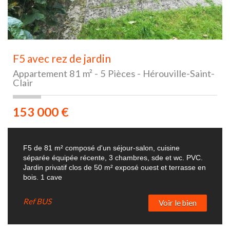
F5 avec rez de jardin
Appartement 81 m² - 5 Pièces - Hérouville-Saint-
Clair
153 000
€
F5 de 81 m² composé d'un séjour-salon, cuisine
séparée équipée récente, 3 chambres, sde et wc. PVC.
Jardin privatif clos de 50 m² exposé ouest et terrasse en
bois. 1 cave
Ref
BUS
Voir le bien