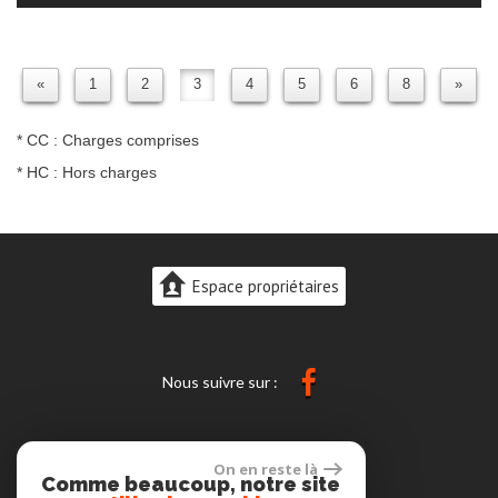
«
1
2
3
4
5
6
8
»
* CC : Charges comprises
* HC : Hors charges
Espace propriétaires
Nous suivre sur :
On en reste là
Comme beaucoup, notre site